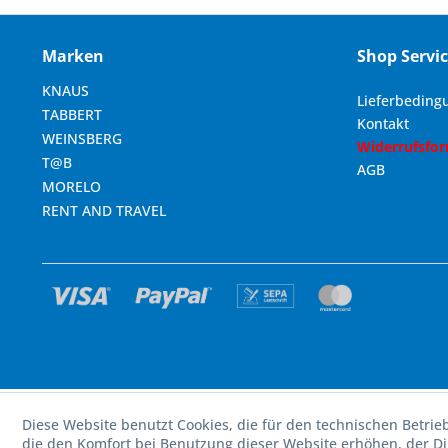
Marken
Shop Servi
KNAUS
Lieferbeding
TABBERT
Kontakt
WEINSBERG
Widerrufsfo
T@B
AGB
MORELO
RENT AND TRAVEL
Diese Website benutzt Cookies, die für den technischen Betrie
die den Komfort bei Benutzung dieser Website erhöhen, der D