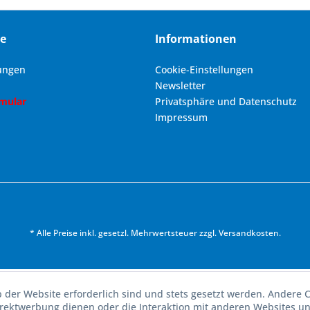
ce
Informationen
ungen
Cookie-Einstellungen
Newsletter
rmular
Privatsphäre und Datenschutz
Impressum
* Alle Preise inkl. gesetzl. Mehrwertsteuer zzgl.
Versandkosten
.
b der Website erforderlich sind und stets gesetzt werden. Andere C
irektwerbung dienen oder die Interaktion mit anderen Websites u