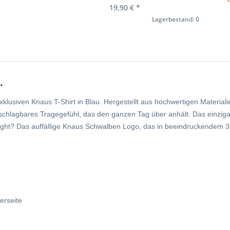
19,90 € *
Lagerbestand: 0
"
exklusiven Knaus T-Shirt
in Blau.
Hergestellt aus hochwertigen Materia
nschlagbares Tragegefühl, das den ganzen Tag über anhält. Das einziga
ight? Das auffällige Knaus Schwalben Logo, das in beeindruckendem 3D
erseite