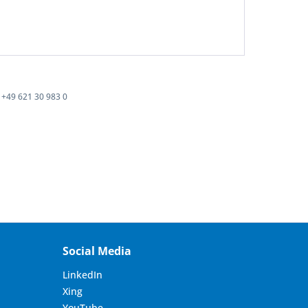
+49 621 30 983 0
Social Media
LinkedIn
Xing
YouTube