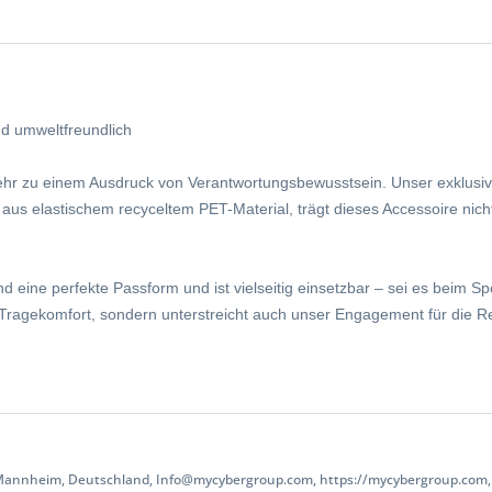
nd umweltfreundlich
mehr zu einem Ausdruck von Verantwortungsbewusstsein. Unser exklusi
lt aus elastischem recyceltem PET-Material, trägt dieses Accessoire nic
ine perfekte Passform und ist vielseitig einsetzbar – sei es beim Sport,
ur Tragekomfort, sondern unterstreicht auch unser Engagement für die
 Mannheim, Deutschland, Info@mycybergroup.com, https://mycybergroup.com, 