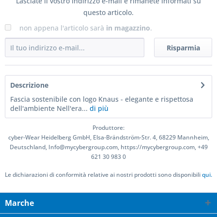
Lasciate il vostro indirizzo e-mail e rimanete informati su
questo articolo.
non appena l'articolo sarà
in magazzino
.
Risparmia
Descrizione
Fascia sostenibile con logo Knaus - elegante e rispettosa
dell'ambiente Nell'era...
di più
Produttore:
cyber-Wear Heidelberg GmbH, Elsa-Brändström-Str. 4, 68229 Mannheim,
Deutschland, Info@mycybergroup.com, https://mycybergroup.com, +49
621 30 983 0
Le dichiarazioni di conformità relative ai nostri prodotti sono disponibili
qui.
Marche