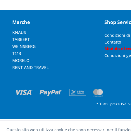
Marche
Shop Servi
KNAUS
Condizioni d
TABBERT
Contatto
WEINSBERG
Modulo di re
T@B
Condizioni ge
MORELO
RENT AND TRAVEL
* Tutti i prezzi IVA p
Questo sito web utilizza cookie che sono necessari per il funzi