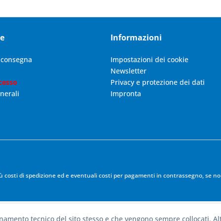
ce
Informazioni
i consegna
Impostazioni dei cookie
Newsletter
cesso
Privacy e protezione dei dati
nerali
Impronta
iù
costi di spedizione
ed e eventuali costi per pagamenti in contrassegno, se non
onamento tecnico del sito stesso e che vengono sempre collocati. Alt