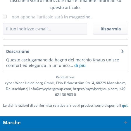
Lasciate il vostro indirizzo e-mail e rimanete informati su
questo articolo.
non appena l'articolo sarà
in magazzino
.
Risparmia
Descrizione
Questo asciugamano da bagno del marchio Knaus unisce
comfort ed eleganza in un unico...
di più
Produttore:
cyber-Wear Heidelberg GmbH, Elsa-Brändström-Str. 4, 68229 Mannheim,
Deutschland, Info@mycybergroup.com, https://mycybergroup.com, +49
621 30 983 0
Le dichiarazioni di conformità relative ai nostri prodotti sono disponibili
qui.
Marche